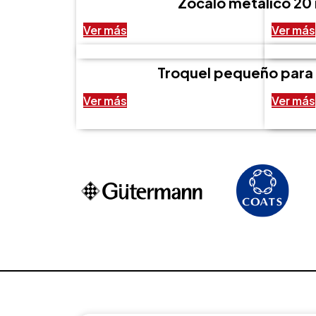
Zócalo metálico 2
Ver más
Ver más
Troquel pequeño para 
Ver más
Ver más