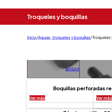
Troqueles y boquillas
Inicio
/
Agujas, troqueles y boquillas
/
Troqueles 
BOQUILLAS FORNITURA
Boquillas perforadas r
Ver más
Ver más