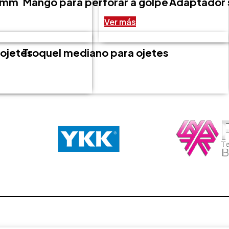
0 mm
Mango para perforar a golpe
Adaptador 
Ver más
ojetes
Troquel mediano para ojetes