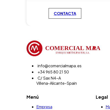
CONTACTA
info@comercialmapa.es
+34 965 80 21 50
C/ Sax N4-A
Villena-Alicante-Spain
Menú
Legal
Empresa
Ma