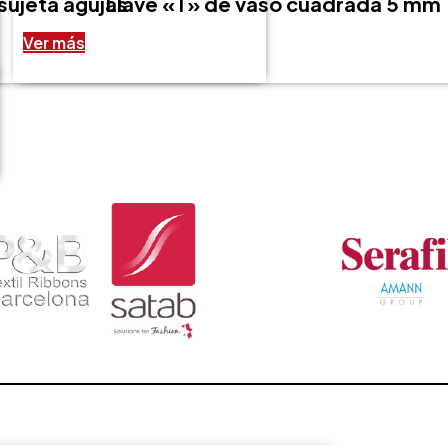
sujeta agujas
Llave «T» de vaso cuadrada 5 mm
Ver más