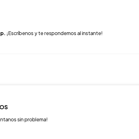
p.
¡Escríbenos y te respondemos al instante!
ROS
úntanos sin problema!