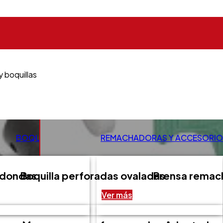
y boquillas
S
BOQUILLAS PERFORAR
REMACHADORAS Y ACCESORIO
edondas
Boquilla perforadas ovaladas
Prensa remac
Ver más