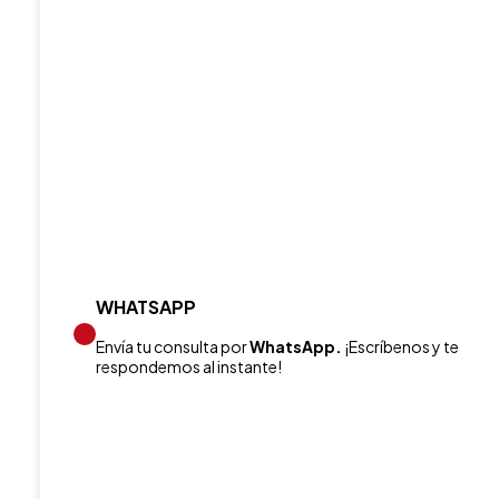
WHATSAPP
Envía tu consulta por
WhatsApp.
¡Escríbenos y te
respondemos al instante!