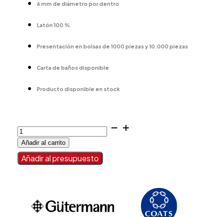
6 mm de diámetro por dentro
Latón 100 %
Presentación en bolsas de 1000 piezas y 10.000 piezas
Carta de baños disponible
Producto disponible en stock
0-
1-
Añadir al carrito
AGUJEROS
cantidad
Añadir al presupuesto