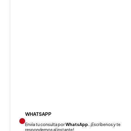
WHATSAPP
Envía tu consulta por
WhatsApp.
¡Escríbenos y te
respondemos al instante!