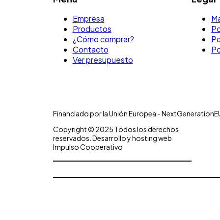
Empresa
Ma
Productos
Po
¿Cómo comprar?
Po
Contacto
Po
Ver presupuesto
Financiado por la Unión Europea - NextGenerationE
Copyright © 2025 Todos los derechos
reservados. Desarrollo y hosting web
Impulso Cooperativo