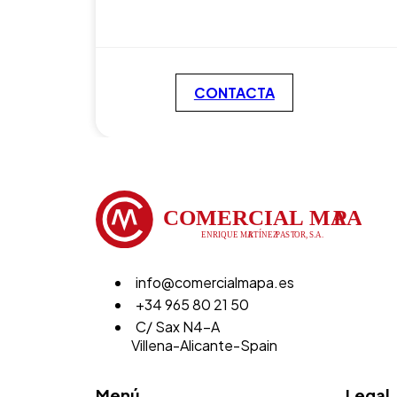
CONTACTA
info@comercialmapa.es
+34 965 80 21 50
C/ Sax N4-A
Villena-Alicante-Spain
Menú
Legal