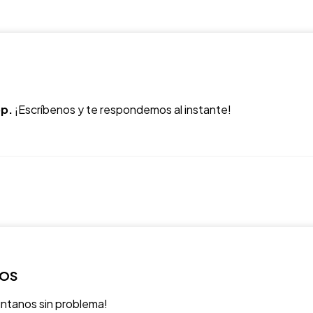
p.
¡Escríbenos y te respondemos al instante!
ROS
úntanos sin problema!