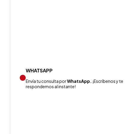
WHATSAPP
Envía tu consulta por
WhatsApp.
¡Escríbenos y te
respondemos al instante!