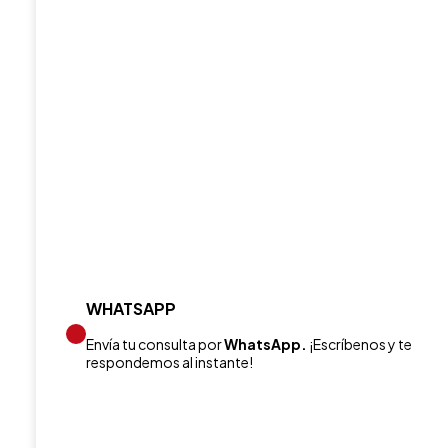
WHATSAPP
Envía tu consulta por
WhatsApp.
¡Escríbenos y te
respondemos al instante!