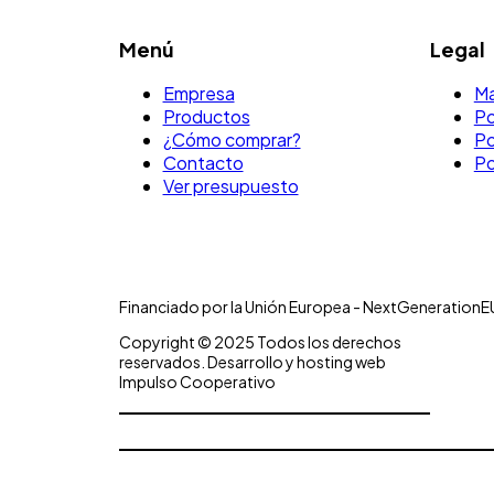
Menú
Legal
Empresa
Ma
Productos
Po
¿Cómo comprar?
Po
Contacto
Po
Ver presupuesto
Financiado por la Unión Europea - NextGenerationE
Copyright © 2025 Todos los derechos
reservados. Desarrollo y hosting web
Impulso Cooperativo