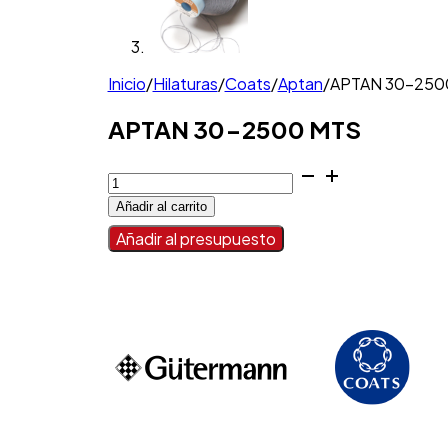
Inicio
/
Hilaturas
/
Coats
/
Aptan
/
APTAN 30-250
APTAN 30-2500 MTS
APTAN
30-
Añadir al carrito
2500
MTS
Añadir al presupuesto
cantidad