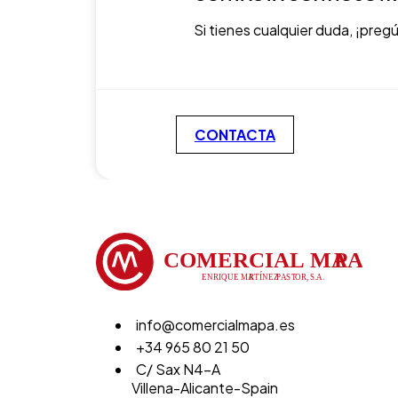
Si tienes cualquier duda, ¡preg
CONTACTA
info@comercialmapa.es
+34 965 80 21 50
C/ Sax N4-A
Villena-Alicante-Spain