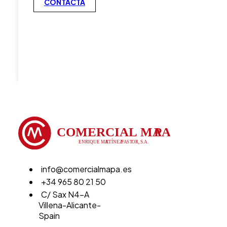
CONTACTA
info@comercialmapa.es
+34 965 80 21 50
C/ Sax N4-A
Villena-Alicante-
Spain