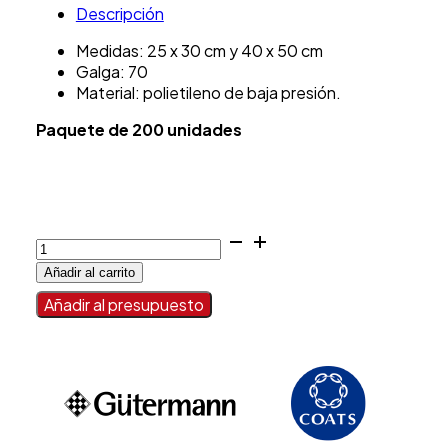
Descripción
Medidas: 25 x 30 cm y 40 x 50 cm
Galga: 70
Material: polietileno de baja presión.
Paquete de 200 unidades
Bolsa
asa
Añadir al carrito
camiseta
galga
Añadir al presupuesto
70
cantidad