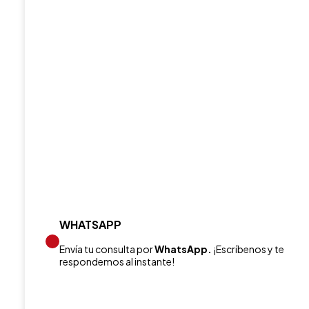
WHATSAPP
Envía tu consulta por
WhatsApp.
¡Escríbenos y te
respondemos al instante!