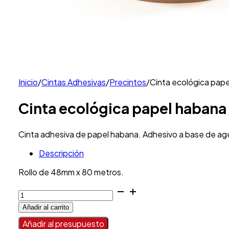
Inicio
/
Cintas Adhesivas
/
Precintos
/
Cinta ecológica pap
Cinta ecológica papel habana
Cinta adhesiva de papel habana. Adhesivo a base de ag
Descripción
Rollo de 48mm x 80 metros.
Cinta
ecológica
Añadir al carrito
papel
habana
Añadir al presupuesto