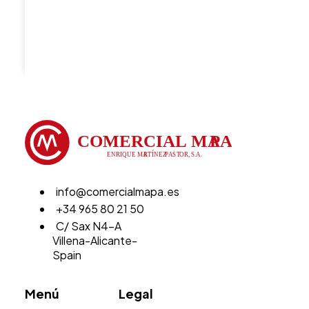
info@comercialmapa.es
+34 965 80 21 50
C/ Sax N4-A
Villena-Alicante-
Spain
Menú
Legal