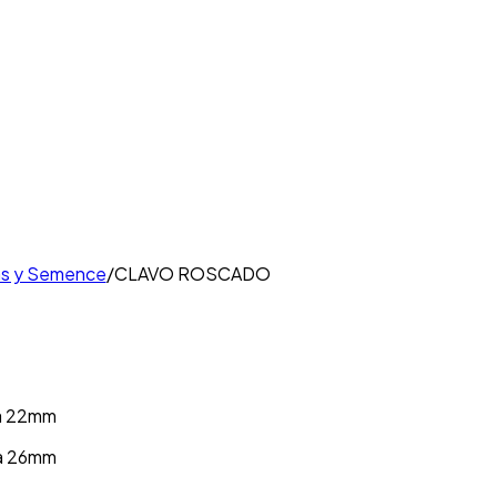
as y Semence
/
CLAVO ROSCADO
 a 22mm
 a 26mm