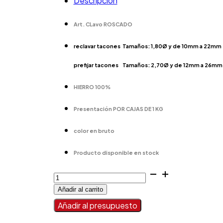
Descripción
Art. CLavo ROSCADO
reclavar tacones Tamaños: 1,80Ø y de 10mm a 22mm
prefijar tacones Tamaños: 2,70Ø y de 12mm a 26mm
HIERRO 100%
Presentación POR CAJAS DE 1 KG
color en bruto
Producto disponible en stock
CLAVO
ROSCADO
Añadir al carrito
cantidad
Añadir al presupuesto