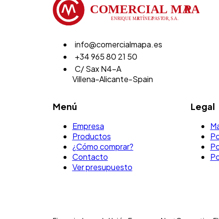
info@comercialmapa.es
+34 965 80 21 50
C/ Sax N4-A
Villena-Alicante-Spain
Menú
Legal
Empresa
Ma
Productos
Po
¿Cómo comprar?
Po
Contacto
Po
Ver presupuesto