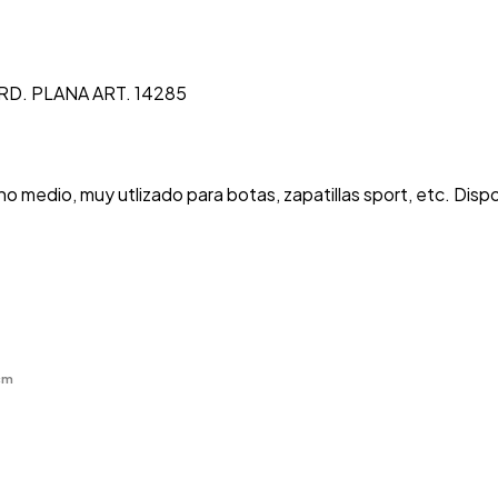
D. PLANA ART. 14285
edio, muy utlizado para botas, zapatillas sport, etc. Disponib
cm