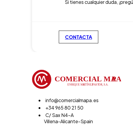
Si tienes cualquier duda, ¡preg
CONTACTA
info@comercialmapa.es
+34 965 80 21 50
C/ Sax N4-A
Villena-Alicante-Spain