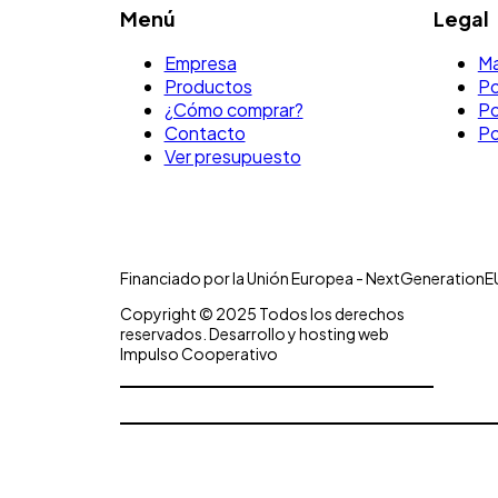
Menú
Legal
Empresa
Ma
Productos
Po
¿Cómo comprar?
Po
Contacto
Po
Ver presupuesto
Financiado por la Unión Europea - NextGenerationE
Copyright © 2025 Todos los derechos
reservados. Desarrollo y hosting web
Impulso Cooperativo