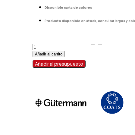
Disponible carta de colores
Producto disponible en stock, consultar largos y col
CORD.
PLANA
Añadir al carrito
ART.
14285
Añadir al presupuesto
cantidad