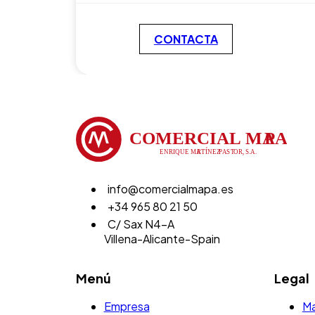
CONTACTA
info@comercialmapa.es
+34 965 80 21 50
C/ Sax N4-A
Villena-Alicante-Spain
Menú
Legal
Empresa
Ma