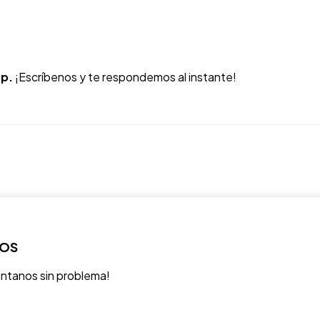
p.
¡Escríbenos y te respondemos al instante!
ROS
úntanos sin problema!