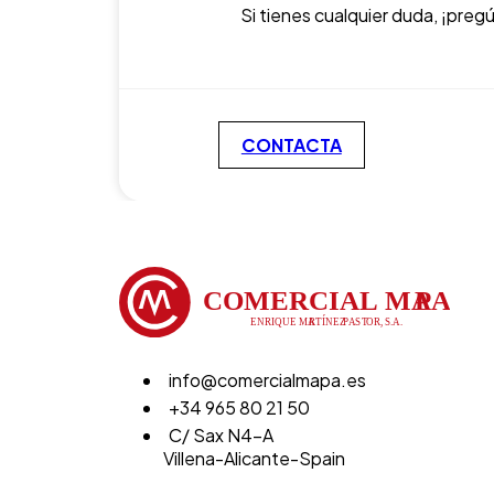
Si tienes cualquier duda, ¡preg
CONTACTA
info@comercialmapa.es
+34 965 80 21 50
C/ Sax N4-A
Villena-Alicante-Spain