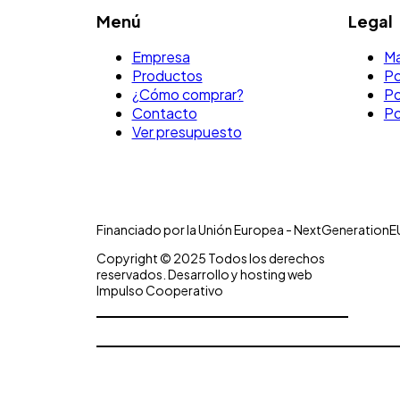
Menú
Legal
Empresa
Ma
Productos
Po
¿Cómo comprar?
Po
Contacto
Po
Ver presupuesto
Financiado por la Unión Europea - NextGenerationE
Copyright © 2025 Todos los derechos
reservados. Desarrollo y hosting web
Impulso Cooperativo