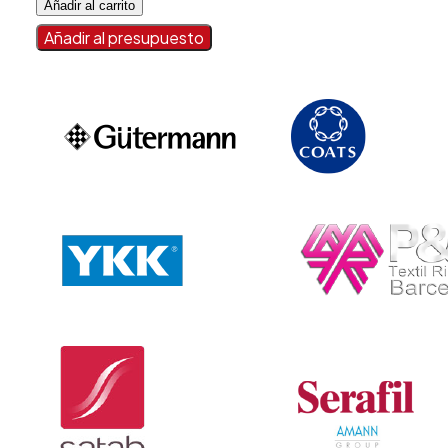
Añadir al carrito
"FLEJE"
cantidad
Añadir al presupuesto