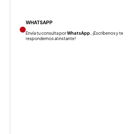
WHATSAPP
Envía tu consulta por
WhatsApp.
¡Escríbenos y te
respondemos al instante!