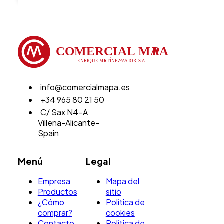
info@comercialmapa.es
+34 965 80 21 50
C/ Sax N4-A
Villena-Alicante-
Spain
Menú
Legal
Empresa
Mapa del
Productos
sitio
¿Cómo
Política de
comprar?
cookies
Contacto
Política de