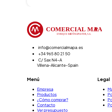
info@comercialmapa.es
+34 965 80 21 50
C/ Sax N4-A
Villena-Alicante-Spain
Menú
Legal
Empresa
Ma
Productos
Po
¿Cómo comprar?
Po
Contacto
Po
Ver presupuesto