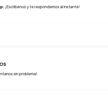
p.
¡Escríbenos y te respondemos al instante!
ROS
úntanos sin problema!