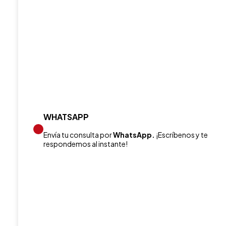
WHATSAPP
Envía tu consulta por
WhatsApp.
¡Escríbenos y te
respondemos al instante!