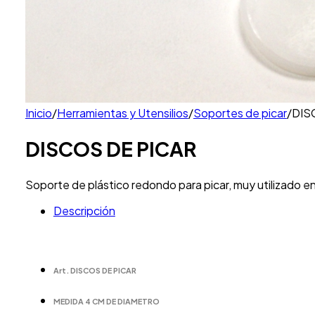
Inicio
/
Herramientas y Utensilios
/
Soportes de picar
/
DIS
DISCOS DE PICAR
Soporte de plástico redondo para picar, muy utilizado en
Descripción
Art. DISCOS DE PICAR
MEDIDA 4 CM DE DIAMETRO