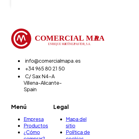
info@comercialmapa.es
+34 965 80 21 50
C/ Sax N4-A
Villena-Alicante-
Spain
Menú
Legal
Empresa
Mapa del
Productos
sitio
¿Cómo
Política de
comprar?
cookies