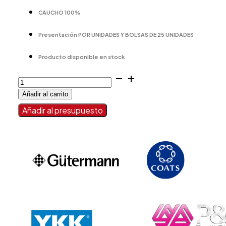
CAUCHO 100%
Presentación POR UNIDADES Y BOLSAS DE 25 UNIDADES
Producto disponible en stock
DISCOS
DE
Añadir al carrito
PICAR
cantidad
Añadir al presupuesto