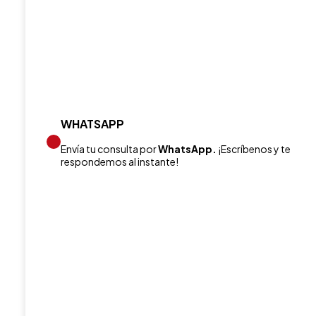
WHATSAPP
Envía tu consulta por
WhatsApp.
¡Escríbenos y te
respondemos al instante!