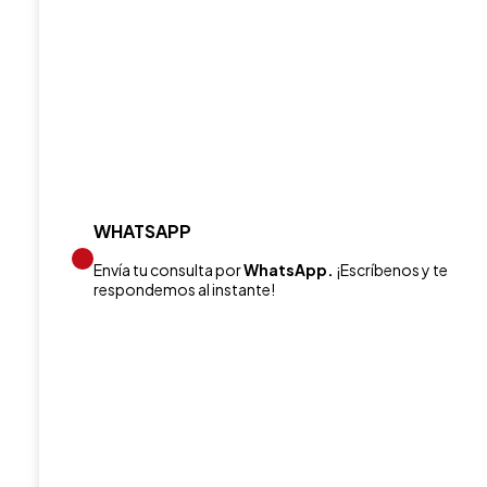
WHATSAPP
Envía tu consulta por
WhatsApp.
¡Escríbenos y te
respondemos al instante!