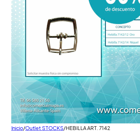
Inicio
/
Outlet STOCKS
/
HEBILLA ART. 7142