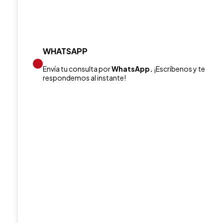
WHATSAPP
Envía tu consulta por
WhatsApp.
¡Escríbenos y te
respondemos al instante!