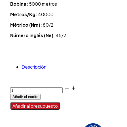
Bobina:
5000 metros
Metros/Kg:
40000
Métrico (Nm):
80/2
Número inglés (Ne)
: 45/2
Descripción
Hilo
poliester
Añadir al carrito
100%
fibra
Añadir al presupuesto
cortada
80/2
cantidad