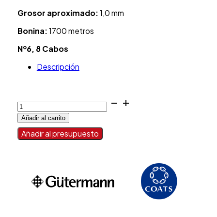
Grosor aproximado:
1,0 mm
Bonina:
1700 metros
Nº6, 8
Cabos
Descripción
Hilo
trenzado
Añadir al carrito
poliéster-
algodón
Añadir al presupuesto
1,0mm
Nº6
cantidad