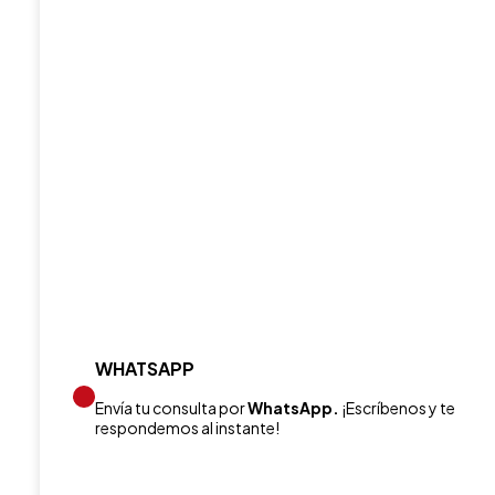
WHATSAPP
Envía tu consulta por
WhatsApp.
¡Escríbenos y te
respondemos al instante!