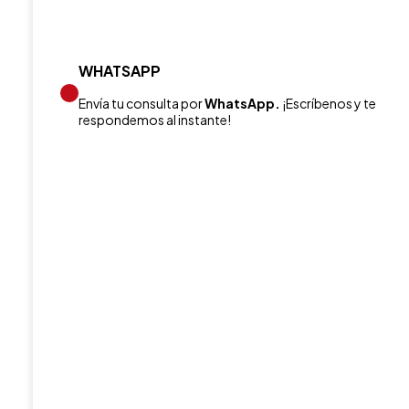
WHATSAPP
Envía tu consulta por
WhatsApp.
¡Escríbenos y te
respondemos al instante!