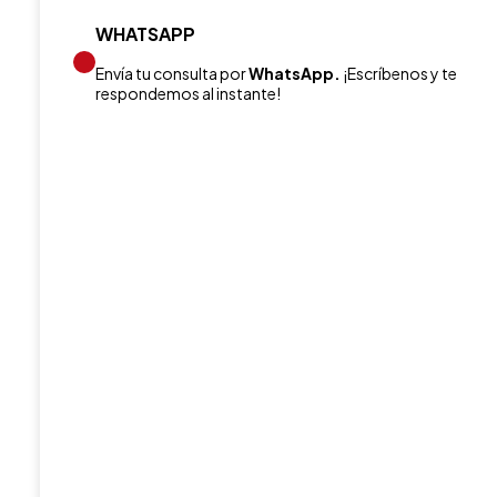
WHATSAPP
Envía tu consulta por
WhatsApp.
¡Escríbenos y te
respondemos al instante!