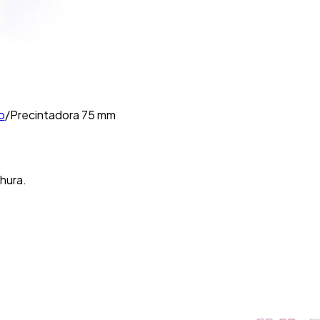
o
/
Precintadora 75 mm
hura.