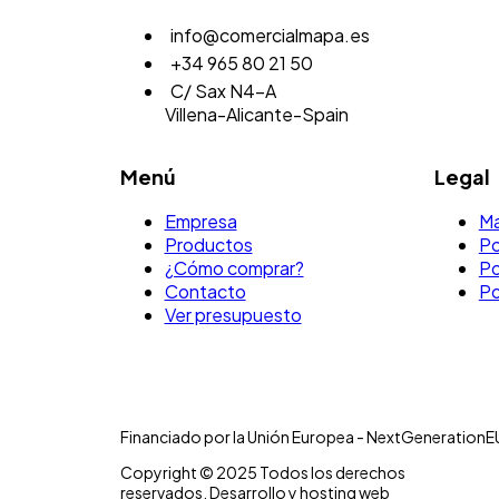
info@comercialmapa.es
+34 965 80 21 50
C/ Sax N4-A
Villena-Alicante-Spain
Menú
Legal
Empresa
Ma
Productos
Po
¿Cómo comprar?
Po
Contacto
Po
Ver presupuesto
Financiado por la Unión Europea - NextGenerationE
Copyright © 2025 Todos los derechos
reservados. Desarrollo y hosting web