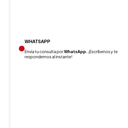
WHATSAPP
Envía tu consulta por
WhatsApp.
¡Escríbenos y te
respondemos al instante!