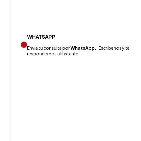
WHATSAPP
Envía tu consulta por
WhatsApp.
¡Escríbenos y te
respondemos al instante!