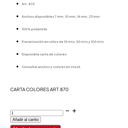
Art. 870
Anchos disponibles 7 mm, 10 mm, 16 mm, 23 mm
100% poliamida
Presentación en rollos de 10 mts, 50 mts y 100 mts
Disponible carta de colores
Consultar anchos y colores en stock
CARTA COLORES ART.870
TERCIOPELO
MANUBENS
Añadir al carrito
cantidad