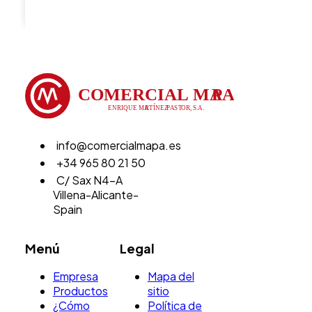
info@comercialmapa.es
+34 965 80 21 50
C/ Sax N4-A
Villena-Alicante-
Spain
Menú
Legal
Empresa
Mapa del
Productos
sitio
¿Cómo
Política de